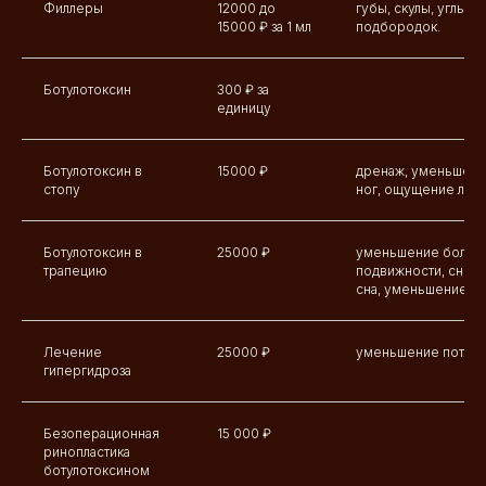
Филлеры
12000 до
губы, скулы, углы, 
15000 ₽ за 1 мл
подбородок.
Ботулотоксин
300 ₽ за
единицу
Ботулотоксин в
15000 ₽
дренаж, уменьшени
стопу
ног, ощущение легк
Ботулотоксин в
25000 ₽
уменьшение боли в 
трапецию
подвижности, сниж
сна, уменьшение хо
Лечение
25000 ₽
уменьшение потлив
гипергидроза
Безоперационная
15 000 ₽
ринопластика
ботулотоксином