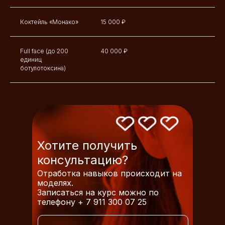
Коктейль «Монако»
15 000 ₽
Full face (до 200
40 000 ₽
единиц
ботулотоксина)
Хотите получить
консультацию?
Отработка навыков происходит на
моделях.
Записаться на курс можно по
телефону + 7 911 300 07 25