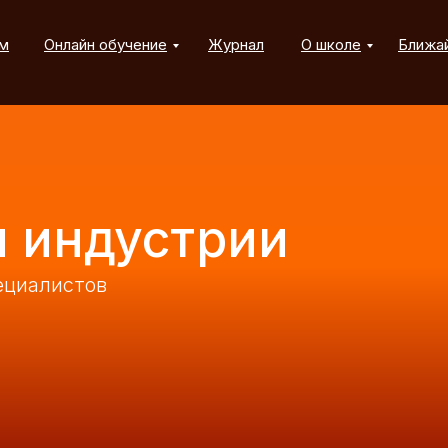
м
Онлайн обучение
Журнал
О школе
Ближа
 индустрии
ециалистов